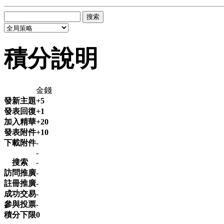
搜索
積分說明
金錢
發新主題
+5
發表回復
+1
加入精華
+20
發表附件
+10
下載附件
-
-
搜索
-
訪問推廣
-
註冊推廣
-
成功交易
-
參與投票
-
積分下限
0