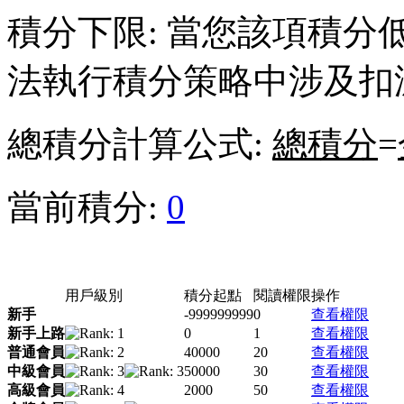
積分下限: 當您該項積
法執行積分策略中涉及扣
總積分計算公式:
總積分
=
當前積分:
0
用戶級別
積分起點
閱讀權限
操作
新手
-999999999
0
查看權限
新手上路
0
1
查看權限
普通會員
40000
20
查看權限
中級會員
50000
30
查看權限
高級會員
2000
50
查看權限