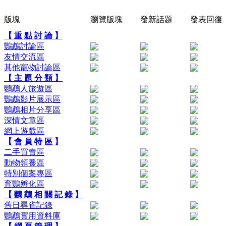
版塊
瀏覽版塊
發新話題
發表回復
【 重 點 討 論 】
鸚鵡討論區
友情交流區
其他寵物討論區
【 主 題 分 類 】
鸚鵡人旅遊區
鸚鵡影片展示區
鸚鵡相片分享區
深情文章區
網上遊戲區
【 會 員 特 區 】
二手買賣區
動物領養區
特別個案專區
育鸚孵化區
【 鸚 鵡 相 關 記 錄 】
舊日尋雀記錄
鸚鵡實用資料庫