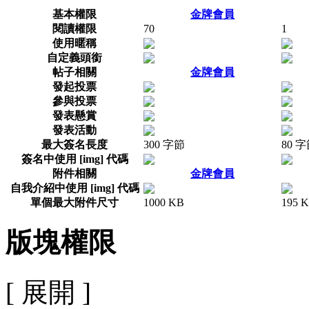
基本權限
金牌會員
閱讀權限
70
1
使用暱稱
自定義頭銜
帖子相關
金牌會員
發起投票
參與投票
發表懸賞
發表活動
最大簽名長度
300 字節
80 
簽名中使用 [img] 代碼
附件相關
金牌會員
自我介紹中使用 [img] 代碼
單個最大附件尺寸
1000 KB
195 
版塊權限
[ 展開 ]