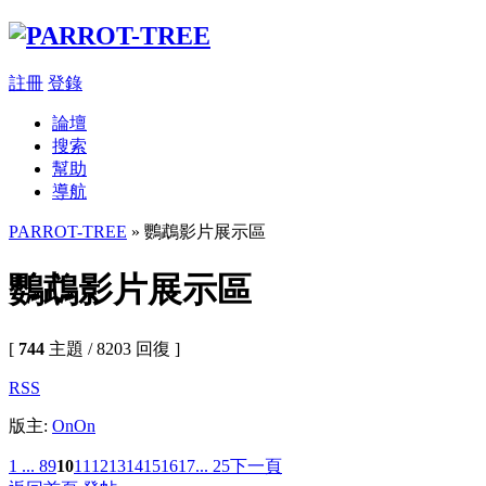
註冊
登錄
論壇
搜索
幫助
導航
PARROT-TREE
» 鸚鵡影片展示區
鸚鵡影片展示區
[
744
主題 / 8203 回復 ]
RSS
版主:
OnOn
1 ...
8
9
10
11
12
13
14
15
16
17
... 25
下一頁