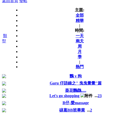
返回首頁
發帖
主題:
全部
精華
|
時間:
類
一天
型
兩天
周
月
季
|
熱門
鸚 v 狗
Garu 仔語錄之" 曳曳覺覺"篇
葵花鸚鵡.....
Let's go shopping
...
2
3
B仔-愛massage
碌葛BB班畢業
...
2