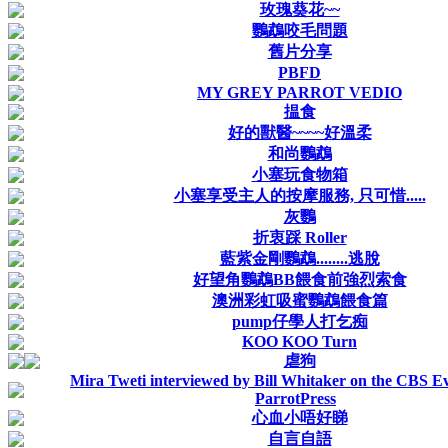
玫瑰葵花~~
鸚鵡咬毛問題
舊片分享
PBFD
MY GREY PARROT VEDIO
揾食
好的獸醫~~~~好溫柔
和尚鸚鵡
小塞玩食物箱
小塞享受主人的按摩服務, 只可惜.....
灰鸚
折衷踩 Roller
藍紫金剛鸚鵡........逃脫
好望角鸚鵡BB餵食前強烈索食
澳洲彩虹吸蜜鸚鵡餵食篇
pump仔學人打乞痴
KOO KOO Turn
虐狗
Mira Tweti interviewed by Bill Whitaker on the CBS 
ParrotPress
心血小唔好睇
自言自語