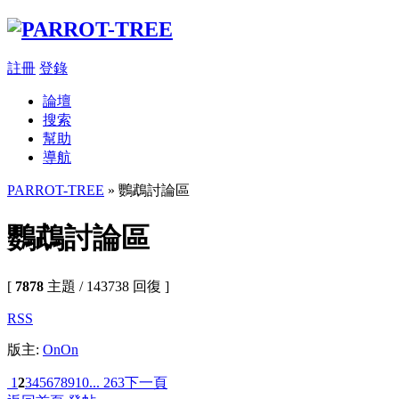
註冊
登錄
論壇
搜索
幫助
導航
PARROT-TREE
» 鸚鵡討論區
鸚鵡討論區
[
7878
主題 / 143738 回復 ]
RSS
版主:
OnOn
1
2
3
4
5
6
7
8
9
10
... 263
下一頁