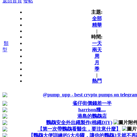
返回首頁
發帖
主題:
全部
精華
|
時間:
類
一天
型
兩天
周
月
季
|
熱門
@pump_upp - best crypto pumps on telegram
雀仔街價錢差一半
harrison糧....
港島的鸚鵡店
鸚鵡安全外出繩製作(棉繩DIY)
【第一次帶鸚鵡看醫生，要注意什麼】
【鸚鵡大便訓練的5大步驟，讓你的鸚鵡3天就不再