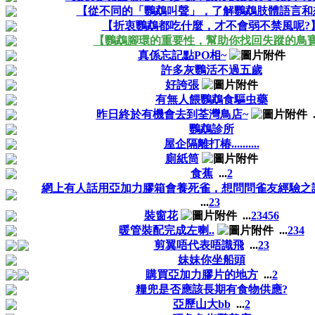
【從不同的「鸚鵡叫聲」，了解鸚鵡肢體語言和
【折衷鸚鵡都吃什麼，才不會弱不禁風呢?
【鸚鵡腳環的重要性，幫助你找回失蹤的鳥
真係忘記點PO相~
許多灰鸚活不過五歲
好誇張
有無人餵鸚鵡食驅虫藥
昨日終於有機會去到荃灣鳥店~
.
鸚鵡診所
屋企隔離打椿..........
廁紙筒
食蕉
...
2
網上有人話用亞加力膠箱會養死雀，想問問雀友經驗之
...
2
3
裝窗花
...
2
3
4
5
6
暖管裝配完成左喇..
...
2
3
4
剪翼唔代表唔識飛
...
2
3
妹妹你坐船頭
購買亞加力膠片的地方
...
2
糧兜是否應該長期有食物供應?
亞歷山大bb
...
2