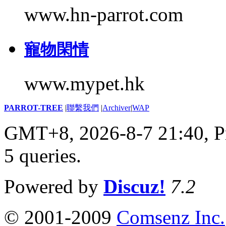
www.hn-parrot.com
寵物閑情
www.mypet.hk
PARROT-TREE
|
聯繫我們
|
Archiver
|
WAP
GMT+8, 2026-8-7 21:40,
P
5 queries
.
Powered by
Discuz!
7.2
© 2001-2009
Comsenz Inc.