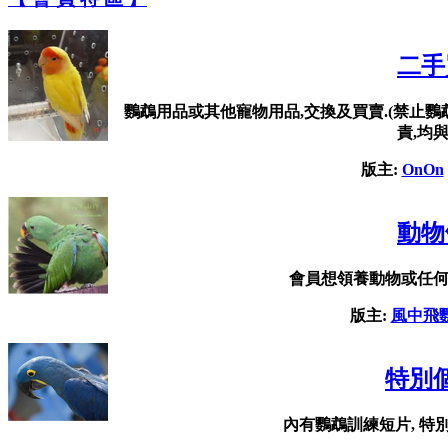
二手
鸚鵡用品或其他寵物用品,交換及買賣.(禁止鸚
責,均
版主:
OnOn
動物
會員想領養動物或任
版主:
風中飛
特別
內有鸚鵡訓練短片, 特別