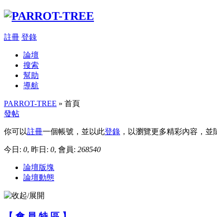
註冊
登錄
論壇
搜索
幫助
導航
PARROT-TREE
» 首頁
發帖
你可以
註冊
一個帳號，並以此
登錄
，以瀏覽更多精彩內容，並
今日:
0
, 昨日:
0
, 會員:
268540
論壇版塊
論壇動態
【 會 員 特 區 】